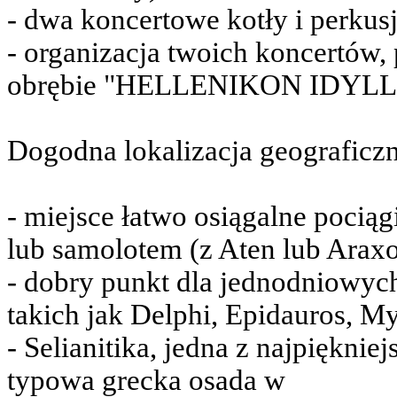
- dwa koncertowe kotły i perkus
- organizacja twoich koncertów,
obrębie "HELLENIKON IDYLLIO
Dogodna lokalizacja geograficz
- miejsce łatwo osiągalne pocią
lub samolotem (z Aten lub Araxo
- dobry punkt dla jednodniowyc
takich jak Delphi, Epidauros, M
- Selianitika, jedna z najpiękni
typowa grecka osada w