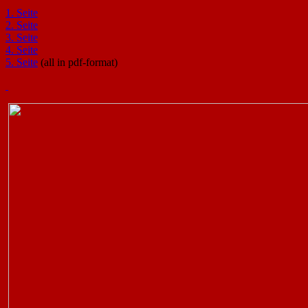
1. Seite
2. Seite
3. Seite
4. Seite
5. Seite
(all in pdf-format)